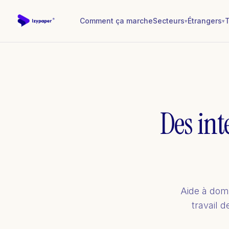
Comment ça marche
Secteurs
Étrangers
T
▾
▾
Des int
Aide à domic
travail 