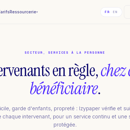
arifs
Ressourcerie
▾
FR
·
EN
SECTEUR, SERVICES À LA PERSONNE
ervenants en règle,
chez
bénéficiaire
.
ile, garde d'enfants, propreté : Izypaper vérifie et sui
de chaque intervenant, pour un service continu et une 
protégée.