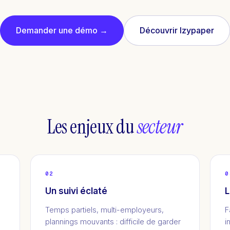
Demander une démo →
Découvrir Izypaper
Les enjeux du
secteur
02
0
Un suivi éclaté
L
Temps partiels, multi-employeurs,
F
plannings mouvants : difficile de garder
i